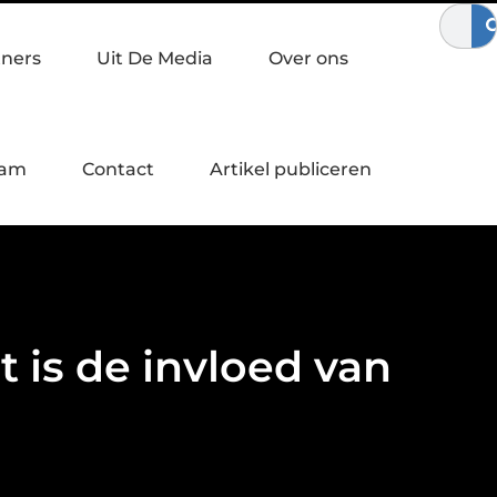
j bewegen
Waardebepaling bij een bedrijfsovername
Zo ver
tners
Uit De Media
Over ons
eam
Contact
Artikel publiceren
 is de invloed van