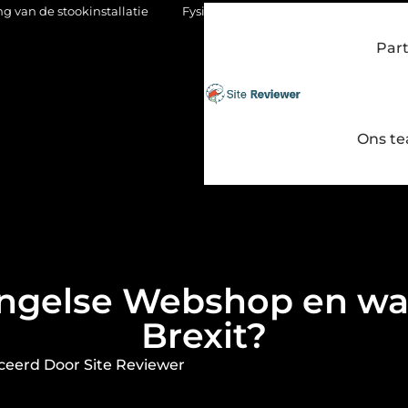
stallatie
Fysio Bleiswijk: gericht werken aan soepel en pijnvri
Par
Ons t
Engelse Webshop en wat
Brexit?
ceerd Door Site Reviewer