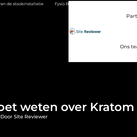
allatie
Fysio Bleiswijk: gericht werken aan soepel en pijnvrij 
Par
Ons t
moet weten over Kratom
Door Site Reviewer