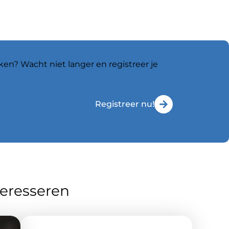
ken? Wacht niet langer en registreer je
Registreer nu!
teresseren