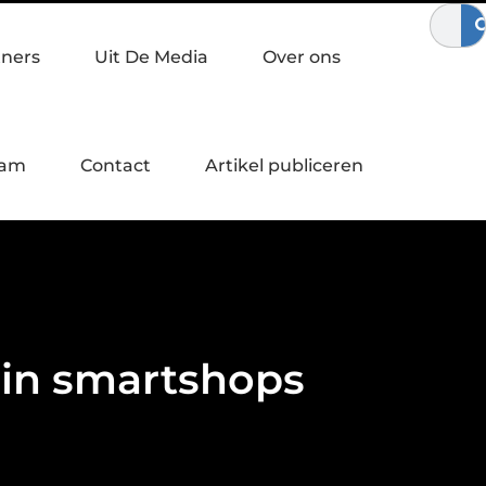
bewegen
Waardebepaling bij een bedrijfsovername
Zo verst
tners
Uit De Media
Over ons
eam
Contact
Artikel publiceren
 in smartshops