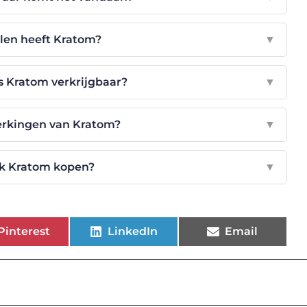
len heeft Kratom?
▼
s Kratom verkrijgbaar?
▼
werkingen van Kratom?
▼
k Kratom kopen?
▼
Pinterest
LinkedIn
Email