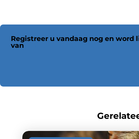
Registreer u vandaag nog en word l
van
ons platform
Gerelatee