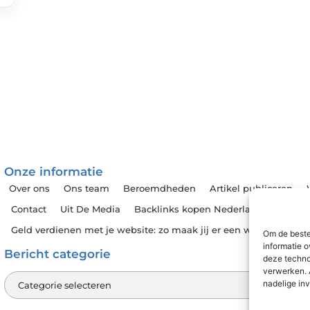
Onze informatie
Over ons
Ons team
Beroemdheden
Artikel publiceren
Contact
Uit De Media
Backlinks kopen Nederland: wat jij mo
Geld verdienen met je website: zo maak jij er een winstmachin
Om de beste
informatie o
Bericht categorie
deze techno
verwerken. 
nadelige in