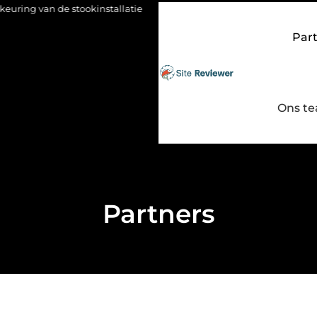
g van de stookinstallatie
Fysio Bleiswijk: gericht werken aan s
Par
Ons t
Partners