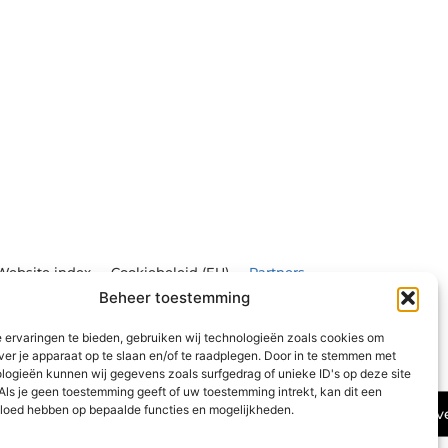
Website index
Cookiebeleid (EU)
Partners
Beheer toestemming
et weten voordat je die stap zet
e van
 ervaringen te bieden, gebruiken wij technologieën zoals cookies om
ver je apparaat op te slaan en/of te raadplegen. Door in te stemmen met
logieën kunnen wij gegevens zoals surfgedrag of unieke ID's op deze site
Als je geen toestemming geeft of uw toestemming intrekt, kan dit een
vloed hebben op bepaalde functies en mogelijkheden.
Ga Naar Bov