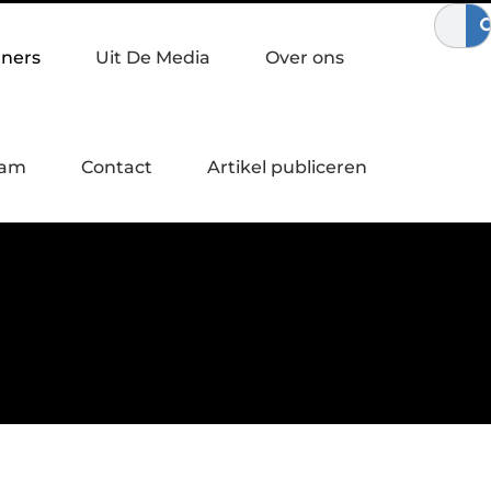
oepel en pijnvrij bewegen
Waardebepaling bij een bedrijfsover
tners
Uit De Media
Over ons
eam
Contact
Artikel publiceren