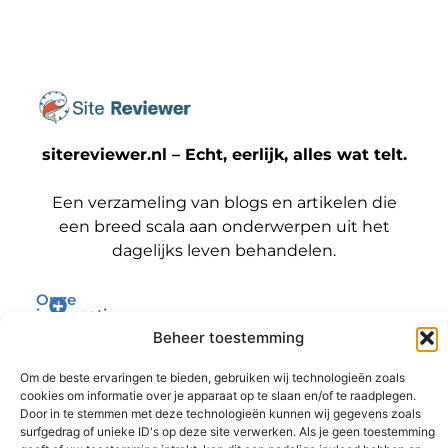
sitereviewer.nl – Echt, eerlijk, alles wat telt.
Een verzameling van blogs en artikelen die
een breed scala aan onderwerpen uit het
dagelijks leven behandelen.
Onze
informatie
Bericht categorie
Backlinks kopen Nederland: wat jij moet weten voordat je die stap zet
Geld verdienen met je website: zo maak jij er een winstmachine van
Beheer toestemming
Om de beste ervaringen te bieden, gebruiken wij technologieën zoals
cookies om informatie over je apparaat op te slaan en/of te raadplegen.
Door in te stemmen met deze technologieën kunnen wij gegevens zoals
surfgedrag of unieke ID's op deze site verwerken. Als je geen toestemming