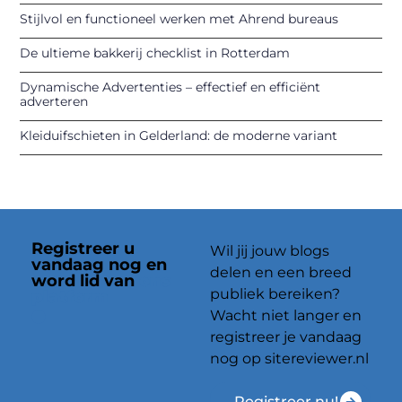
Stijlvol en functioneel werken met Ahrend bureaus
De ultieme bakkerij checklist in Rotterdam
Dynamische Advertenties – effectief en efficiënt
adverteren
Kleiduifschieten in Gelderland: de moderne variant
Registreer u
Wil jij jouw blogs
vandaag nog en
delen en een breed
word lid van
ons
publiek bereiken?
platform
Wacht niet langer en
registreer je vandaag
nog op sitereviewer.nl
Registreer nu!