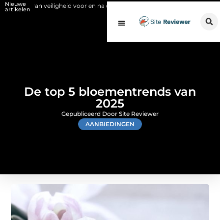
Nieuwe
 veiligheid voor en na de SCIOS-keuring van de stookinstallatie
Fysi
artikelen
De top 5 bloementrends van
2025
Gepubliceerd Door Site Reviewer
AANBIEDINGEN