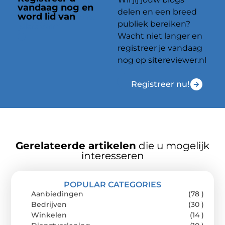
vandaag nog en
delen en een breed
word lid van
ons
publiek bereiken?
platform
Wacht niet langer en
registreer je vandaag
nog op sitereviewer.nl
Registreer nu!
Gerelateerde artikelen
die u mogelijk
interesseren
POPULAR CATEGORIES
Aanbiedingen
(78 )
Bedrijven
(30 )
Winkelen
(14 )