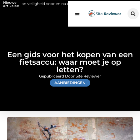
Nieuwe
n veiligheid voor en na de SCIOS-keuring van de stookinstallatie
Fys
artikelen
Een gids voor het kopen van een
fietsaccu: waar moet je op
letten?
Gepubliceerd Door Site Reviewer
AANBIEDINGEN