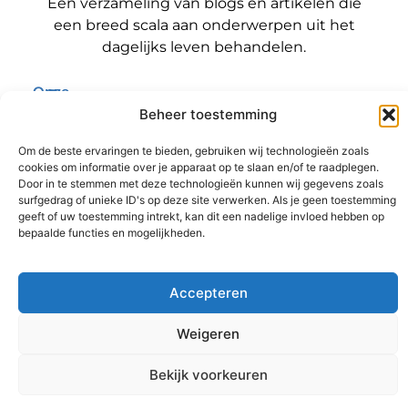
Een verzameling van blogs en artikelen die
een breed scala aan onderwerpen uit het
dagelijks leven behandelen.
Onze
informatie
Beheer toestemming
Bericht categorie
Backlinks kopen Nederland: wat jij moet weten voordat je die stap zet
Geld verdienen met je website: zo maak jij er een winstmachine van
Om de beste ervaringen te bieden, gebruiken wij technologieën zoals
cookies om informatie over je apparaat op te slaan en/of te raadplegen.
Door in te stemmen met deze technologieën kunnen wij gegevens zoals
surfgedrag of unieke ID's op deze site verwerken. Als je geen toestemming
geeft of uw toestemming intrekt, kan dit een nadelige invloed hebben op
@2025 www.sitereviewer.nl. All Right Reserved.
bepaalde functies en mogelijkheden.
Accepteren
Weigeren
Ga Naar B
Bekijk voorkeuren