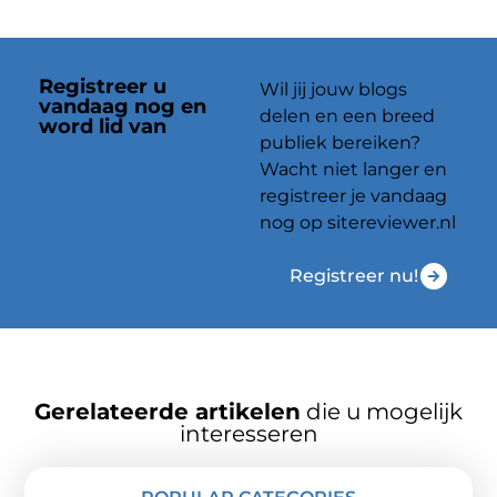
Registreer u
Wil jij jouw blogs
vandaag nog en
delen en een breed
word lid van
ons
publiek bereiken?
platform
Wacht niet langer en
registreer je vandaag
nog op sitereviewer.nl
Registreer nu!
Gerelateerde artikelen
die u mogelijk
interesseren