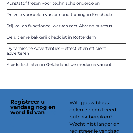
Kunststof frezen voor technische onderdelen
De vele voordelen van airconditioning in Enschede
Stijlvol en functioneel werken met Ahrend bureaus
De ultieme bakkerij checklist in Rotterdam
Dynamische Advertenties – effectief en efficiënt
adverteren
Kleiduifschieten in Gelderland: de moderne variant
Registreer u
Wil jij jouw blogs
vandaag nog en
delen en een breed
word lid van
ons
publiek bereiken?
platform
Wacht niet langer en
registreer je vandaag