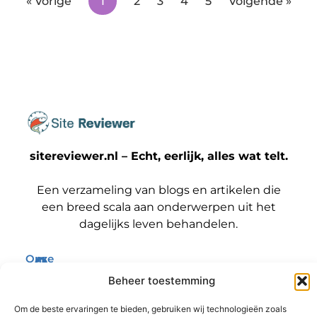
« Vorige
1
2
3
4
5
Volgende »
sitereviewer.nl – Echt, eerlijk, alles wat telt.
Een verzameling van blogs en artikelen die
een breed scala aan onderwerpen uit het
dagelijks leven behandelen.
Onze
informatie
Bericht categorie
Beheer toestemming
Backlinks kopen Nederland: wat jij moet weten voordat je die stap zet
Geld verdienen met je website: zo maak jij er een winstmachine van
Om de beste ervaringen te bieden, gebruiken wij technologieën zoals