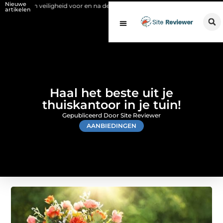
Nieuwe
veiligheid voor en na de SCIOS-keuring van de stookinstallatie
Fysio
artikelen
Haal het beste uit je
thuiskantoor in je tuin!
Gepubliceerd Door Site Reviewer
AANBIEDINGEN