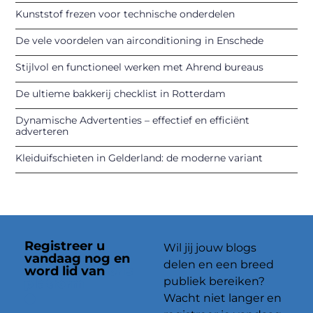
Kunststof frezen voor technische onderdelen
De vele voordelen van airconditioning in Enschede
Stijlvol en functioneel werken met Ahrend bureaus
De ultieme bakkerij checklist in Rotterdam
Dynamische Advertenties – effectief en efficiënt
adverteren
Kleiduifschieten in Gelderland: de moderne variant
Registreer u
Wil jij jouw blogs
vandaag nog en
delen en een breed
word lid van
ons
publiek bereiken?
platform
Wacht niet langer en