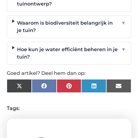
tuinontwerp?
Waarom is biodiversiteit belangrijk in
▼
je tuin?
Hoe kun je water efficiënt beheren in je
▼
tuin?
Goed artikel? Deel hem dan op:
X
Facebook
Pinterest
LinkedIn
Email
(Twitter)
Tags: