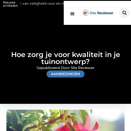
Nieuwe
van veiligheid voor en na de SCIOS-keuring van de stookinstallatie
F
artikelen
Hoe zorg je voor kwaliteit in je
tuinontwerp?
Gepubliceerd Door Site Reviewer
AANBIEDINGEN