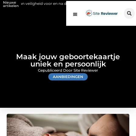
Nieuwe
 veiligheid voor en na de SCIOS-keuring van de stookinstallatie
Fysi
artikelen
Maak jouw geboortekaartje
uniek en persoonlijk
Gepubliceerd Door Site Reviewer
AANBIEDINGEN