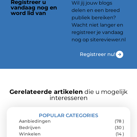
Registreer u
Wil jij jouw blogs
vandaag nog en
delen en een breed
word lid van
ons
publiek bereiken?
platform
Wacht niet langer en
registreer je vandaag
nog op sitereviewer.nl
Registreer nu!
Gerelateerde artikelen
die u mogelijk
interesseren
POPULAR CATEGORIES
Aanbiedingen
(78 )
Bedrijven
(30 )
Winkelen
(14 )