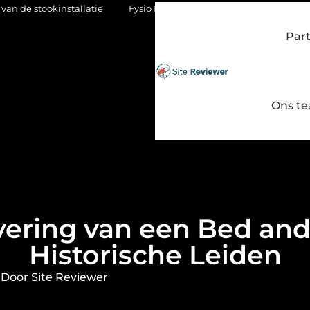
nstallatie
Fysio Bleiswijk: gericht werken aan soepel en pijnvr
Par
Ons t
ering van een Bed and 
Historische Leiden
Door Site Reviewer