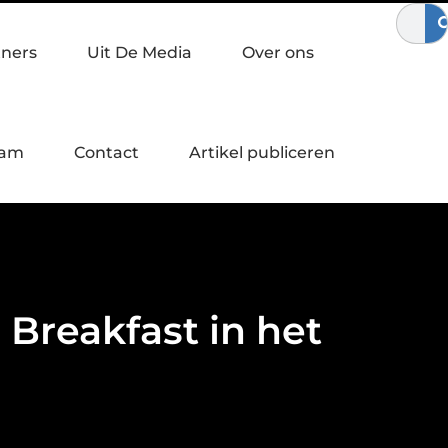
ij bewegen
Waardebepaling bij een bedrijfsovername
Zo ve
tners
Uit De Media
Over ons
eam
Contact
Artikel publiceren
Breakfast in het