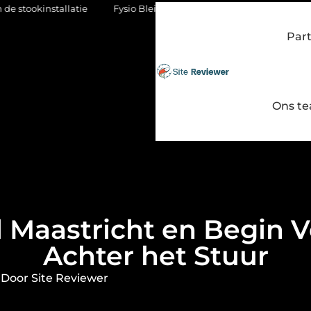
latie
Fysio Bleiswijk: gericht werken aan soepel en pijnvrij be
Par
Ons t
 Maastricht en Begin Ve
Achter het Stuur
Door Site Reviewer