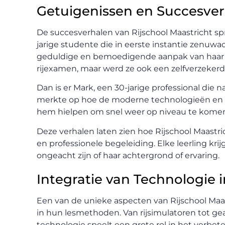
Getuigenissen en Succesve
De succesverhalen van Rijschool Maastricht sp
jarige studente die in eerste instantie zenuwa
geduldige en bemoedigende aanpak van haar ins
rijexamen, maar werd ze ook een zelfverzekerd
Dan is er Mark, een 30-jarige professional die n
merkte op hoe de moderne technologieën en p
hem hielpen om snel weer op niveau te komen en
Deze verhalen laten zien hoe Rijschool Maastri
en professionele begeleiding. Elke leerling kri
ongeacht zijn of haar achtergrond of ervaring.
Integratie van Technologie i
Een van de unieke aspecten van Rijschool Maa
in hun lesmethoden. Van rijsimulatoren tot g
technologie speelt een grote rol in het verbete