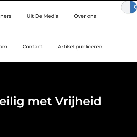
wegen
Waardebepaling bij een bedrijfsovername
Zo verster
tners
Uit De Media
Over ons
eam
Contact
Artikel publiceren
ilig met Vrijheid