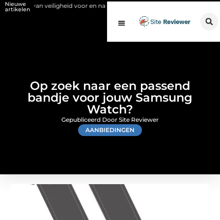
Nieuwe
van veiligheid voor en na de SCIOS-keuring van de stookinstallatie
F
artikelen
Op zoek naar een passend
bandje voor jouw Samsung
Watch?
Gepubliceerd Door Site Reviewer
AANBIEDINGEN