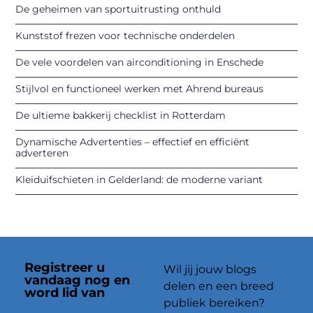
De geheimen van sportuitrusting onthuld
Kunststof frezen voor technische onderdelen
De vele voordelen van airconditioning in Enschede
Stijlvol en functioneel werken met Ahrend bureaus
De ultieme bakkerij checklist in Rotterdam
Dynamische Advertenties – effectief en efficiënt
adverteren
Kleiduifschieten in Gelderland: de moderne variant
Registreer u
Wil jij jouw blogs
vandaag nog en
delen en een breed
word lid van
ons
publiek bereiken?
platform