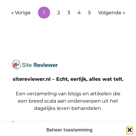
« Vorige
1
2
3
4
5
Volgende »
sitereviewer.nl – Echt, eerlijk, alles wat telt.
Een verzameling van blogs en artikelen die
een breed scala aan onderwerpen uit het
dagelijks leven behandelen.
Onze
informatie
Beheer toestemming
Bericht categorie
Backlinks kopen Nederland: wat jij moet weten voordat je die stap zet
Geld verdienen met je website: zo maak jij er een winstmachine van