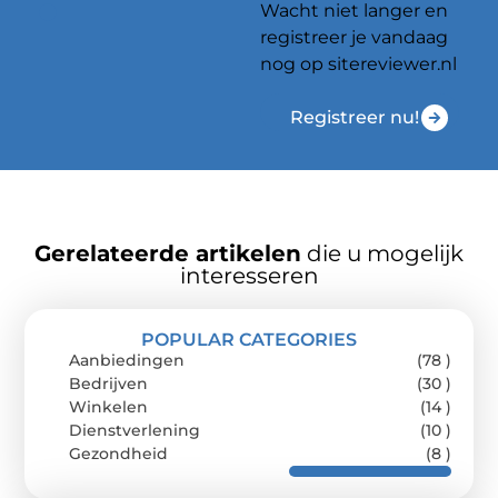
Wacht niet langer en
registreer je vandaag
nog op sitereviewer.nl
Registreer nu!
Gerelateerde artikelen
die u mogelijk
interesseren
POPULAR CATEGORIES
Aanbiedingen
(78 )
Bedrijven
(30 )
Winkelen
(14 )
Dienstverlening
(10 )
Gezondheid
(8 )