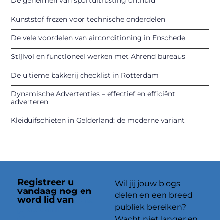
De geheimen van sportuitrusting onthuld
Kunststof frezen voor technische onderdelen
De vele voordelen van airconditioning in Enschede
Stijlvol en functioneel werken met Ahrend bureaus
De ultieme bakkerij checklist in Rotterdam
Dynamische Advertenties – effectief en efficiënt
adverteren
Kleiduifschieten in Gelderland: de moderne variant
Registreer u
Wil jij jouw blogs
vandaag nog en
delen en een breed
word lid van
ons
publiek bereiken?
platform
Wacht niet langer en