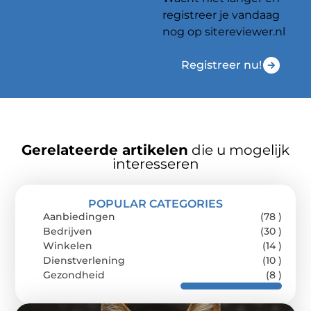
registreer je vandaag
nog op sitereviewer.nl
Registreer nu!
Gerelateerde artikelen
die u mogelijk
interesseren
POPULAR CATEGORIES
Aanbiedingen
(78 )
Bedrijven
(30 )
Winkelen
(14 )
Dienstverlening
(10 )
Gezondheid
(8 )