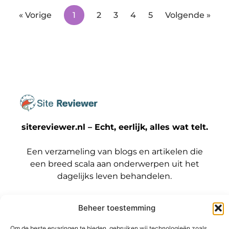
« Vorige
1
2
3
4
5
Volgende »
sitereviewer.nl – Echt, eerlijk, alles wat telt.
Een verzameling van blogs en artikelen die
een breed scala aan onderwerpen uit het
dagelijks leven behandelen.
Onze
Beheer toestemming
informatie
Bericht categorie
Backlinks kopen Nederland: wat jij moet weten voordat je die stap zet
Geld verdienen met je website: zo maak jij er een winstmachine van
Om de beste ervaringen te bieden, gebruiken wij technologieën zoals