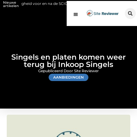
Nieuwe
igheid voor en na de SCIOS-keuring van de stookinstallatie
Fysio Ble
artikelen
Singels en platen komen weer
terug bij Inkoop Singels
Gepubliceerd Door Site Reviewer
AANBIEDINGEN