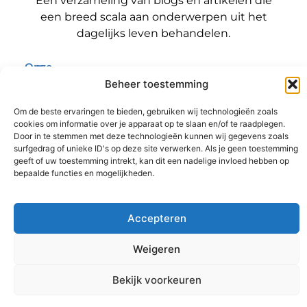
Een verzameling van blogs en artikelen die
een breed scala aan onderwerpen uit het
dagelijks leven behandelen.
Onze
informatie
Beheer toestemming
Bericht categorie
Backlinks kopen Nederland: wat jij moet weten voordat je die stap zet
Geld verdienen met je website: zo maak jij er een winstmachine van
Om de beste ervaringen te bieden, gebruiken wij technologieën zoals
cookies om informatie over je apparaat op te slaan en/of te raadplegen.
Door in te stemmen met deze technologieën kunnen wij gegevens zoals
surfgedrag of unieke ID's op deze site verwerken. Als je geen toestemming
geeft of uw toestemming intrekt, kan dit een nadelige invloed hebben op
@2025 www.sitereviewer.nl. All Right Reserved.
bepaalde functies en mogelijkheden.
Accepteren
Weigeren
Ga Naar B
Bekijk voorkeuren