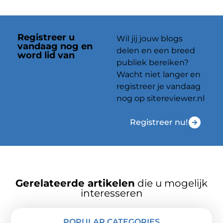
Registreer u
Wil jij jouw blogs
vandaag nog en
delen en een breed
word lid van
ons
publiek bereiken?
platform
Wacht niet langer en
registreer je vandaag
nog op sitereviewer.nl
Registreer nu!
Gerelateerde artikelen
die u mogelijk
interesseren
POPULAR CATEGORIES