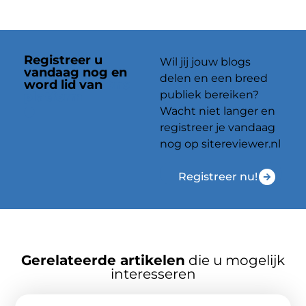
Registreer u
Wil jij jouw blogs
vandaag nog en
delen en een breed
word lid van
ons
publiek bereiken?
platform
Wacht niet langer en
registreer je vandaag
nog op sitereviewer.nl
Registreer nu!
Gerelateerde artikelen
die u mogelijk
interesseren