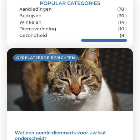
POPULAR CATEGORIES
Aanbiedingen
(78 )
Bedrijven
(30 )
Winkelen
(14 )
Dienstverlening
(10 )
Gezondheid
(8 )
GERELATEERDE BERICHTEN
Wat een goede dierenarts voor uw kat
onderscheidt