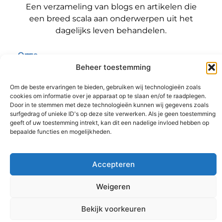
Een verzameling van blogs en artikelen die
een breed scala aan onderwerpen uit het
dagelijks leven behandelen.
Onze
informatie
Beheer toestemming
Bericht categorie
Backlinks kopen Nederland: wat jij moet weten voordat je die stap zet
Geld verdienen met je website: zo maak jij er een winstmachine van
Om de beste ervaringen te bieden, gebruiken wij technologieën zoals
cookies om informatie over je apparaat op te slaan en/of te raadplegen.
Door in te stemmen met deze technologieën kunnen wij gegevens zoals
surfgedrag of unieke ID's op deze site verwerken. Als je geen toestemming
geeft of uw toestemming intrekt, kan dit een nadelige invloed hebben op
@2025 www.sitereviewer.nl. All Right Reserved.
bepaalde functies en mogelijkheden.
Accepteren
Weigeren
Ga Naar B
Bekijk voorkeuren