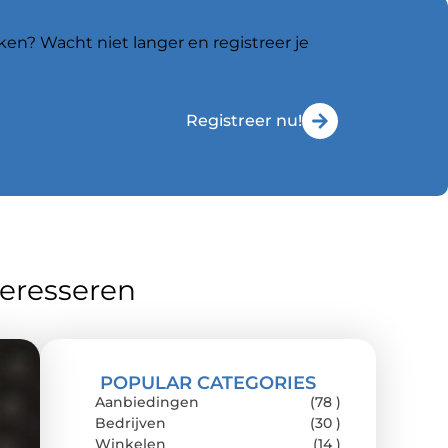
ken? Wacht niet langer en registreer je
Registreer nu!
teresseren
POPULAR CATEGORIES
Aanbiedingen
(78 )
Bedrijven
(30 )
Winkelen
(14 )