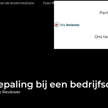
stallatie
Fysio Bleiswijk: gericht werken aan soepel en pijnvrij
Par
Ons t
paling bij een bedrijf
e Reviewer