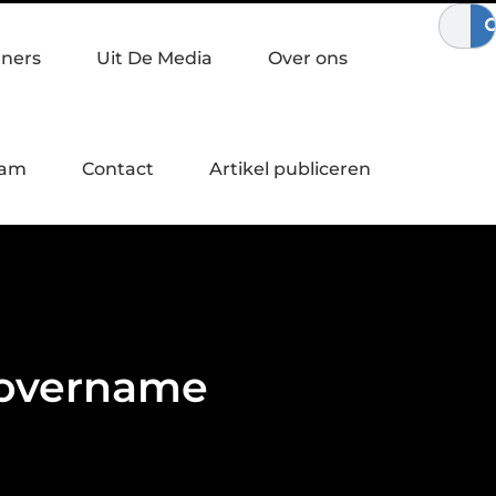
 bewegen
Waardebepaling bij een bedrijfsovername
Zo ver
tners
Uit De Media
Over ons
eam
Contact
Artikel publiceren
sovername