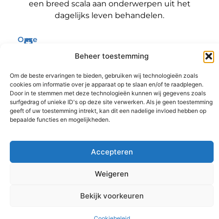
een breed scala aan onderwerpen uit het
dagelijks leven behandelen.
Onze
informatie
Bericht categorie
Beheer toestemming
Backlinks kopen Nederland: wat jij moet weten voordat je die stap zet
Geld verdienen met je website: zo maak jij er een winstmachine van
Om de beste ervaringen te bieden, gebruiken wij technologieën zoals
cookies om informatie over je apparaat op te slaan en/of te raadplegen.
Door in te stemmen met deze technologieën kunnen wij gegevens zoals
surfgedrag of unieke ID's op deze site verwerken. Als je geen toestemming
geeft of uw toestemming intrekt, kan dit een nadelige invloed hebben op
@2025 www.sitereviewer.nl. All Right Reserved.
bepaalde functies en mogelijkheden.
Accepteren
Weigeren
Ga Naar B
Bekijk voorkeuren
Cookiebeleid