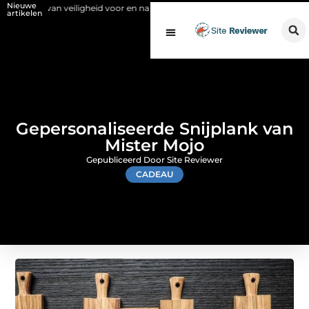
Nieuwe
n veiligheid voor en na de SCIOS-keuring van de stookinstallatie
Fys
artikelen
Gepersonaliseerde Snijplank van
Mister Mojo
Gepubliceerd Door Site Reviewer
CADEAU