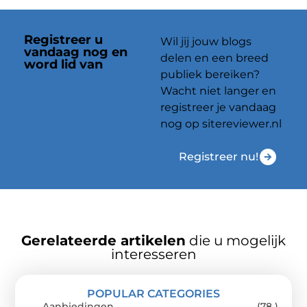
Registreer u
Wil jij jouw blogs
vandaag nog en
delen en een breed
word lid van
ons
publiek bereiken?
platform
Wacht niet langer en
registreer je vandaag
nog op sitereviewer.nl
Registreer nu!
Gerelateerde artikelen
die u mogelijk
interesseren
POPULAR CATEGORIES
Aanbiedingen
(78 )