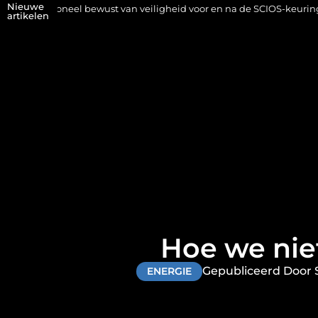
Nieuwe
 bewust van veiligheid voor en na de SCIOS-keuring van de stookinst
artikelen
Hoe we nie
Gepubliceerd Door 
ENERGIE