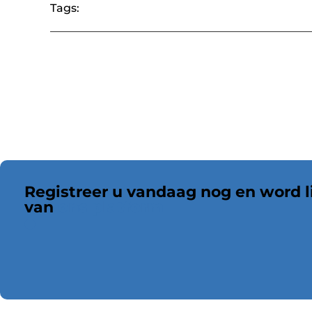
Tags:
Registreer u vandaag nog en word l
van
ons platform