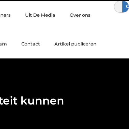
bewegen
Waardebepaling bij een bedrijfsovername
Zo verst
tners
Uit De Media
Over ons
eam
Contact
Artikel publiceren
teit kunnen