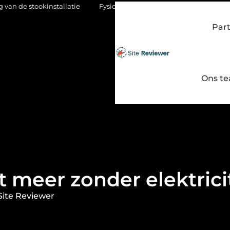
allatie
Fysio Bleiswijk: gericht werken aan soepel en pijnvrij 
Par
Ons t
t meer zonder elektrici
Site Reviewer