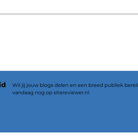
id
Wil jij jouw blogs delen en een breed publiek berei
vandaag nog op sitereviewer.nl