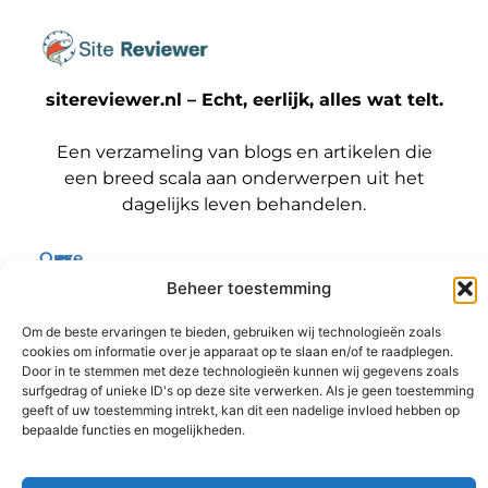
sitereviewer.nl – Echt, eerlijk, alles wat telt.
Een verzameling van blogs en artikelen die
een breed scala aan onderwerpen uit het
dagelijks leven behandelen.
Onze
informatie
Bericht categorie
Beheer toestemming
Backlinks kopen Nederland: wat jij moet weten voordat je die stap zet
Geld verdienen met je website: zo maak jij er een winstmachine van
Om de beste ervaringen te bieden, gebruiken wij technologieën zoals
cookies om informatie over je apparaat op te slaan en/of te raadplegen.
Door in te stemmen met deze technologieën kunnen wij gegevens zoals
surfgedrag of unieke ID's op deze site verwerken. Als je geen toestemming
geeft of uw toestemming intrekt, kan dit een nadelige invloed hebben op
@2025 www.sitereviewer.nl. All Right Reserved.
bepaalde functies en mogelijkheden.