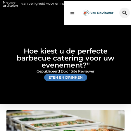
Nieuwe
an veiligheid voor en na de SCIOS-keuring van de stookinstallatie
Fy
artikelen
Hoe kiest u de perfecte
barbecue catering voor uw
evenement?"
Gepubliceerd Door Site Reviewer
ETEN EN DRINKEN