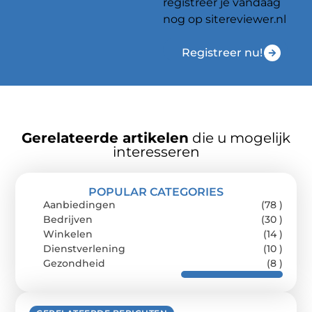
registreer je vandaag
nog op sitereviewer.nl
Registreer nu!
Gerelateerde artikelen
die u mogelijk
interesseren
POPULAR CATEGORIES
Aanbiedingen
(78 )
Bedrijven
(30 )
Winkelen
(14 )
Dienstverlening
(10 )
Gezondheid
(8 )