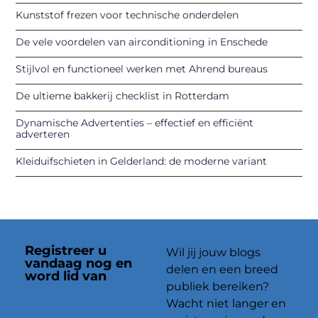
Kunststof frezen voor technische onderdelen
De vele voordelen van airconditioning in Enschede
Stijlvol en functioneel werken met Ahrend bureaus
De ultieme bakkerij checklist in Rotterdam
Dynamische Advertenties – effectief en efficiënt
adverteren
Kleiduifschieten in Gelderland: de moderne variant
Registreer u
Wil jij jouw blogs
vandaag nog en
delen en een breed
word lid van
ons
publiek bereiken?
platform
Wacht niet langer en