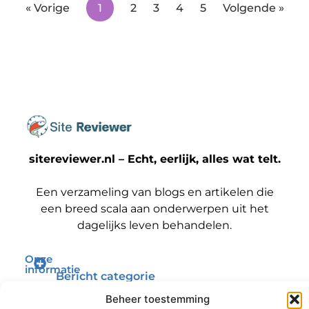
« Vorige
1
2
3
4
5
Volgende »
sitereviewer.nl – Echt, eerlijk, alles wat telt.
Een verzameling van blogs en artikelen die
een breed scala aan onderwerpen uit het
dagelijks leven behandelen.
Onze
informatie
Bericht categorie
Backlinks kopen Nederland: wat jij moet weten voordat je die stap zet
Geld verdienen met je website: zo maak jij er een winstmachine van
Beheer toestemming