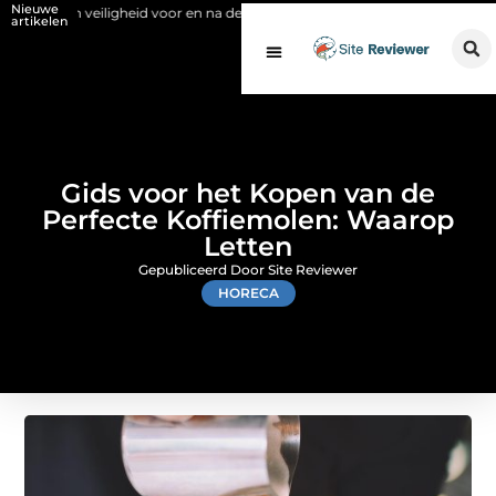
Nieuwe
eiligheid voor en na de SCIOS-keuring van de stookinstallatie
Fysio 
artikelen
Gids voor het Kopen van de
Perfecte Koffiemolen: Waarop
Letten
Gepubliceerd Door Site Reviewer
HORECA