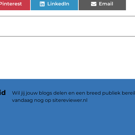
Pinterest
LinkedIn
Email
id
Wil jij jouw blogs delen en een breed publiek berei
vandaag nog op sitereviewer.nl