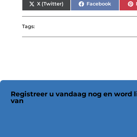
X (Twitter)
Facebook
Tags:
Registreer u vandaag nog en word l
van
ons platform