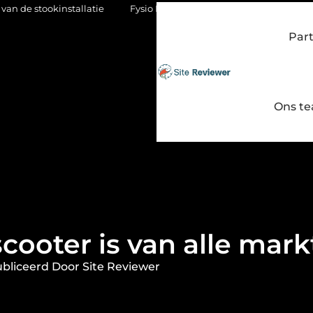
allatie
Fysio Bleiswijk: gericht werken aan soepel en pijnvrij 
Par
Ons t
cooter is van alle mark
bliceerd Door Site Reviewer