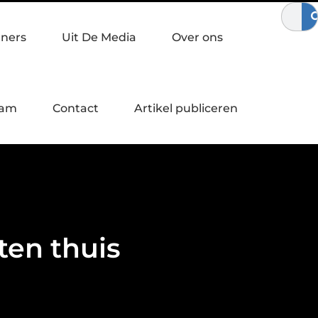
bewegen
Waardebepaling bij een bedrijfsovername
Zo verst
tners
Uit De Media
Over ons
eam
Contact
Artikel publiceren
ten thuis