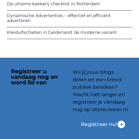
De ultieme bakkerij checklist in Rotterdam
Dynamische Advertenties – effectief en efficiënt
adverteren
Kleiduifschieten in Gelderland: de moderne variant
Registreer u
Wil jij jouw blogs
vandaag nog en
delen en een breed
word lid van
ons
publiek bereiken?
platform
Wacht niet langer en
registreer je vandaag
nog op sitereviewer.nl
Registreer nu!