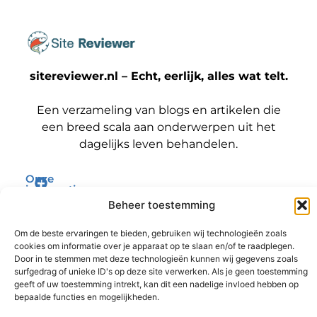
sitereviewer.nl – Echt, eerlijk, alles wat telt.
Een verzameling van blogs en artikelen die
een breed scala aan onderwerpen uit het
dagelijks leven behandelen.
Onze
informatie
Bericht categorie
Backlinks kopen Nederland: wat jij moet weten voordat je die stap zet
Geld verdienen met je website: zo maak jij er een winstmachine van
Beheer toestemming
Om de beste ervaringen te bieden, gebruiken wij technologieën zoals
cookies om informatie over je apparaat op te slaan en/of te raadplegen.
Door in te stemmen met deze technologieën kunnen wij gegevens zoals
surfgedrag of unieke ID's op deze site verwerken. Als je geen toestemming
geeft of uw toestemming intrekt, kan dit een nadelige invloed hebben op
@2025 www.sitereviewer.nl. All Right Reserved.
bepaalde functies en mogelijkheden.