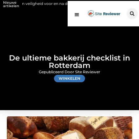
Nieuwe
an veiligheid voor en na de SCIOS-keuring van de stookinstallatie
Fy
artikelen
De ultieme bakkerij checklist in
Rotterdam
Gepubliceerd Door Site Reviewer
WINKELEN