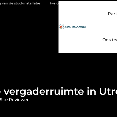
llatie
Fysio Bleiswijk: gericht werken aan soepel en pijnvrij b
Par
Ons t
 vergaderruimte in Ut
Site Reviewer