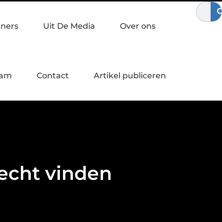
ewegen
Waardebepaling bij een bedrijfsovername
Zo verste
tners
Uit De Media
Over ons
eam
Contact
Artikel publiceren
recht vinden