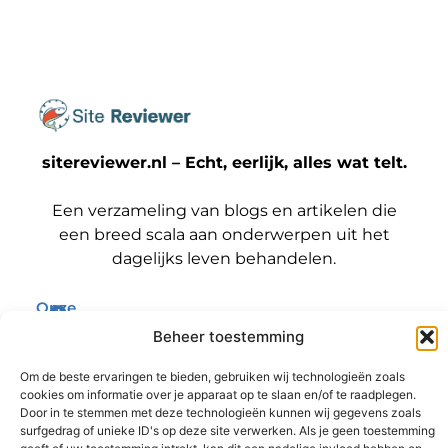
sitereviewer.nl – Echt, eerlijk, alles wat telt.
Een verzameling van blogs en artikelen die
een breed scala aan onderwerpen uit het
dagelijks leven behandelen.
Onze
informatie
Bericht categorie
Beheer toestemming
Backlinks kopen Nederland: wat jij moet weten voordat je die stap zet
Geld verdienen met je website: zo maak jij er een winstmachine van
Om de beste ervaringen te bieden, gebruiken wij technologieën zoals
cookies om informatie over je apparaat op te slaan en/of te raadplegen.
Door in te stemmen met deze technologieën kunnen wij gegevens zoals
surfgedrag of unieke ID's op deze site verwerken. Als je geen toestemming