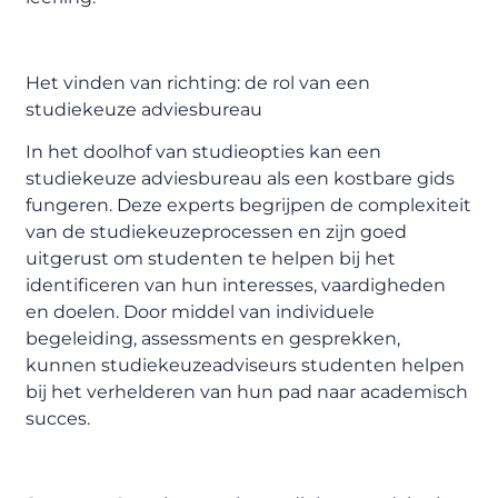
Het
v
inden van
r
ichting:
d
e
r
ol van een
s
tudiekeuze
a
dviesbureau
In het doolhof van studieopties kan een
studiekeuze adviesbureau als een kostbare gids
fungeren. Deze experts begrijpen de complexiteit
van de studiekeuzeprocessen en zijn goed
uitgerust om studenten te helpen bij het
identificeren van hun interesses, vaardigheden
en doelen. Door middel van individuele
begeleiding, assessments en gesprekken,
kunnen studiekeuzeadviseurs studenten helpen
bij het verhelderen van hun pad naar academisch
succes.