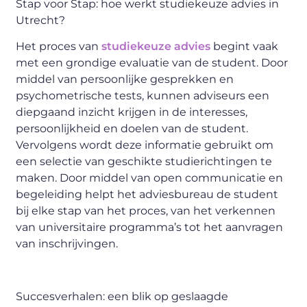
Stap voor Stap:
h
oe
w
erkt
s
tudiekeuze
a
dvies in
Utrecht?
Het proces van
studiekeuze advies
begint vaak
met een grondige evaluatie van de student. Door
middel van persoonlijke gesprekken en
psychometrische tests, kunnen adviseurs een
diepgaand inzicht krijgen in de interesses,
persoonlijkheid en doelen van de student.
Vervolgens wordt deze informatie gebruikt om
een selectie van geschikte studierichtingen te
maken. Door middel van open communicatie en
begeleiding helpt het adviesbureau de student
bij elke stap van het proces, van het verkennen
van universitaire programma’s tot het aanvragen
van inschrijvingen.
Succesverhalen:
e
en
b
lik op
g
eslaagde