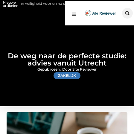
Nieuwe
 veiligheid voor en na de SCIOS-keuring van de stookinstallatie
Fysi
artikelen
De weg naar de perfecte studie:
advies vanuit Utrecht
Gepubliceerd Door Site Reviewer
ZAKELIJK