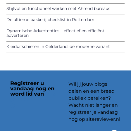
Stijlvol en functioneel werken met Ahrend bureaus
De ultieme bakkerij checklist in Rotterdam
Dynamische Advertenties – effectief en efficiënt
adverteren
Kleiduifschieten in Gelderland: de moderne variant
Registreer u
Wil jij jouw blogs
vandaag nog en
delen en een breed
word lid van
ons
publiek bereiken?
platform
Wacht niet langer en
registreer je vandaag
nog op sitereviewer.nl