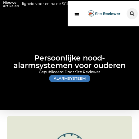
Nieuwe
ligheid voor en na de SCIOS-keuring van de stookinstallatie
Fysio Bl
artikelen
Persoonlijke nood-
alarmsystemen voor ouderen
Gepubliceerd Door Site Reviewer
ALARMSYSTEEM