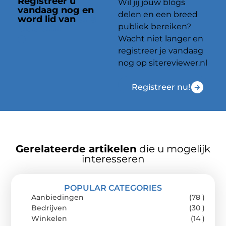
Registreer u
Wil jij jouw blogs
vandaag nog en
delen en een breed
word lid van
ons
publiek bereiken?
platform
Wacht niet langer en
registreer je vandaag
nog op sitereviewer.nl
Registreer nu!
Gerelateerde artikelen
die u mogelijk
interesseren
POPULAR CATEGORIES
Aanbiedingen
(78 )
Bedrijven
(30 )
Winkelen
(14 )