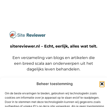
sitereviewer.nl – Echt, eerlijk, alles wat telt.
Een verzameling van blogs en artikelen die
een breed scala aan onderwerpen uit het
dagelijks leven behandelen.
Onze
Beheer toestemming
informatie
Bericht categorie
Backlinks kopen Nederland: wat jij moet weten voordat je die stap zet
Geld verdienen met je website: zo maak jij er een winstmachine van
Om de beste ervaringen te bieden, gebruiken wij technologieën zoals
cookies om informatie over je apparaat op te slaan en/of te raadplegen.
Door in te stemmen met deze technologieën kunnen wij gegevens zoals
surfgedrag of unieke ID's op deze site verwerken. Als je geen toestemming