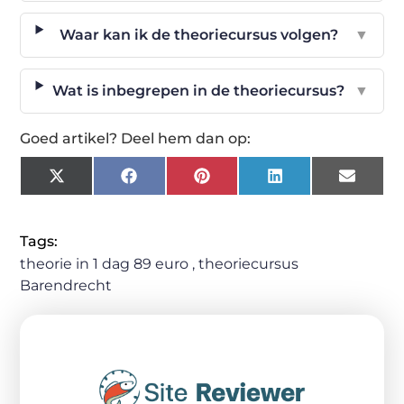
Waar kan ik de theoriecursus volgen?
▼
Wat is inbegrepen in de theoriecursus?
▼
Goed artikel? Deel hem dan op:
X
Facebook
Pinterest
LinkedIn
Email
(Twitter)
Tags:
theorie in 1 dag 89 euro
,
theoriecursus
Barendrecht