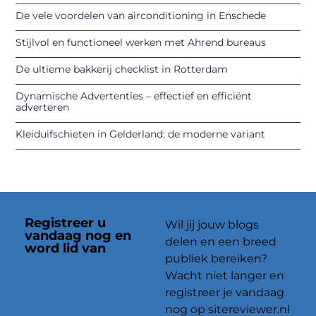
De vele voordelen van airconditioning in Enschede
Stijlvol en functioneel werken met Ahrend bureaus
De ultieme bakkerij checklist in Rotterdam
Dynamische Advertenties – effectief en efficiënt
adverteren
Kleiduifschieten in Gelderland: de moderne variant
Registreer u
Wil jij jouw blogs
vandaag nog en
delen en een breed
word lid van
ons
publiek bereiken?
platform
Wacht niet langer en
registreer je vandaag
nog op sitereviewer.nl