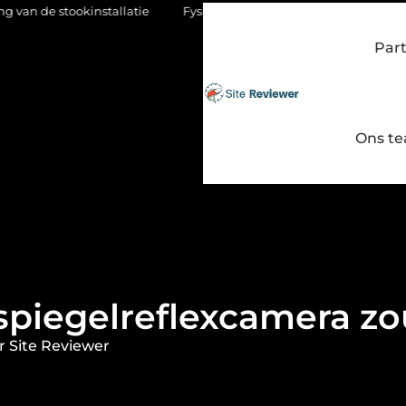
llatie
Fysio Bleiswijk: gericht werken aan soepel en pijnvrij b
Par
Ons t
spiegelreflexcamera z
 Site Reviewer