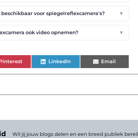
r beschikbaar voor spiegelreflexcamera's?
▼
flexcamera ook video opnemen?
▼
Pinterest
LinkedIn
Email
id
Wil jij jouw blogs delen en een breed publiek berei