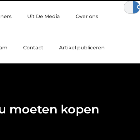
ewegen
Waardebepaling bij een bedrijfsovername
Zo verste
tners
Uit De Media
Over ons
eam
Contact
Artikel publiceren
ou moeten kopen