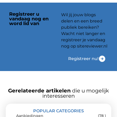
Registreer u
Wil jij jouw blogs
vandaag nog en
delen en een breed
word lid van
ons
publiek bereiken?
platform
Wacht niet langer en
registreer je vandaag
nog op sitereviewer.nl
Registreer nu!
Gerelateerde artikelen
die u mogelijk
interesseren
POPULAR CATEGORIES
Aanbiedingen
(78 )