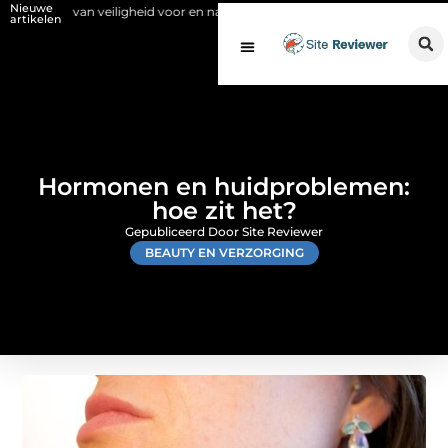
Nieuwe
an veiligheid voor en na de SCIOS-keuring van de stookinstallatie
Fy
artikelen
Hormonen en huidproblemen:
hoe zit het?
Gepubliceerd Door Site Reviewer
BEAUTY EN VERZORGING