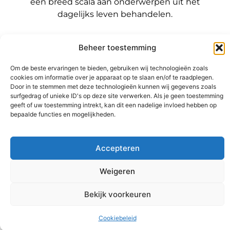
een breed scala aan onderwerpen uit het
dagelijks leven behandelen.
Onze
informatie
Beheer toestemming
Bericht categorie
Backlinks kopen Nederland: wat jij moet weten voordat je die stap zet
Geld verdienen met je website: zo maak jij er een winstmachine van
Om de beste ervaringen te bieden, gebruiken wij technologieën zoals
cookies om informatie over je apparaat op te slaan en/of te raadplegen.
Door in te stemmen met deze technologieën kunnen wij gegevens zoals
surfgedrag of unieke ID's op deze site verwerken. Als je geen toestemming
geeft of uw toestemming intrekt, kan dit een nadelige invloed hebben op
bepaalde functies en mogelijkheden.
@2025 www.sitereviewer.nl. All Right Reserved.
Accepteren
Weigeren
Ga Naar B
Bekijk voorkeuren
Cookiebeleid