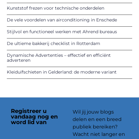
Kunststof frezen voor technische onderdelen
De vele voordelen van airconditioning in Enschede
Stijlvol en functioneel werken met Ahrend bureaus
De ultieme bakkerij checklist in Rotterdam
Dynamische Advertenties – effectief en efficiënt
adverteren
Kleiduifschieten in Gelderland: de moderne variant
Registreer u
Wil jij jouw blogs
vandaag nog en
delen en een breed
word lid van
ons
publiek bereiken?
platform
Wacht niet langer en