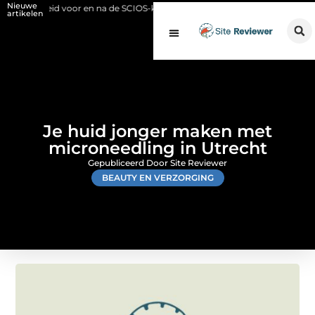
Nieuwe
eid voor en na de SCIOS-keuring van de stookinstallatie
Fysio Bleisw
artikelen
Je huid jonger maken met
microneedling in Utrecht
Gepubliceerd Door Site Reviewer
BEAUTY EN VERZORGING