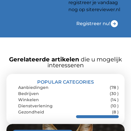
registreer je vandaag
nog op sitereviewer.nl
Registreer nu!
Gerelateerde artikelen
die u mogelijk
interesseren
POPULAR CATEGORIES
Aanbiedingen
(78 )
Bedrijven
(30 )
Winkelen
(14 )
Dienstverlening
(10 )
Gezondheid
(8 )