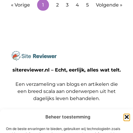
« Vorige
1
2
3
4
5
Volgende »
sitereviewer.nl – Echt, eerlijk, alles wat telt.
Een verzameling van blogs en artikelen die
een breed scala aan onderwerpen uit het
dagelijks leven behandelen.
Onze
Beheer toestemming
informatie
Bericht categorie
Backlinks kopen Nederland: wat jij moet weten voordat je die stap zet
Geld verdienen met je website: zo maak jij er een winstmachine van
Om de beste ervaringen te bieden, gebruiken wij technologieën zoals