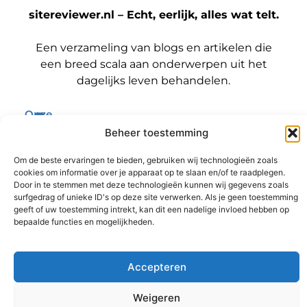
sitereviewer.nl – Echt, eerlijk, alles wat telt.
Een verzameling van blogs en artikelen die
een breed scala aan onderwerpen uit het
dagelijks leven behandelen.
Onze
informatie
Bericht categorie
Beheer toestemming
Backlinks kopen Nederland: wat jij moet weten voordat je die stap zet
Geld verdienen met je website: zo maak jij er een winstmachine van
Om de beste ervaringen te bieden, gebruiken wij technologieën zoals
cookies om informatie over je apparaat op te slaan en/of te raadplegen.
Door in te stemmen met deze technologieën kunnen wij gegevens zoals
surfgedrag of unieke ID's op deze site verwerken. Als je geen toestemming
geeft of uw toestemming intrekt, kan dit een nadelige invloed hebben op
@2025 www.sitereviewer.nl. All Right Reserved.
bepaalde functies en mogelijkheden.
Accepteren
Weigeren