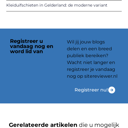
Kleiduifschieten in Gelderland: de moderne variant
Registreer u
Wil jij jouw blogs
vandaag nog en
delen en een breed
word lid van
ons
publiek bereiken?
platform
Wacht niet langer en
registreer je vandaag
nog op sitereviewer.nl
Registreer nu!
Gerelateerde artikelen
die u mogelijk