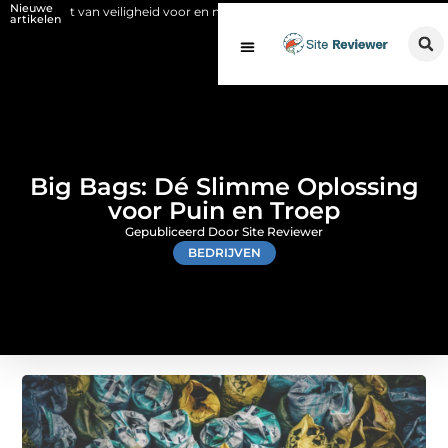
Nieuwe
van veiligheid voor en na de SCIOS-keuring van de stookinstallatie
F
artikelen
Big Bags: Dé Slimme Oplossing
voor Puin en Troep
Gepubliceerd Door Site Reviewer
BEDRIJVEN