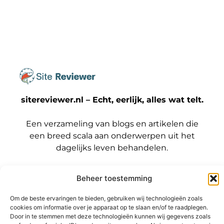
sitereviewer.nl – Echt, eerlijk, alles wat telt.
Een verzameling van blogs en artikelen die
een breed scala aan onderwerpen uit het
dagelijks leven behandelen.
Onze
Beheer toestemming
informatie
Bericht categorie
Backlinks kopen Nederland: wat jij moet weten voordat je die stap zet
Geld verdienen met je website: zo maak jij er een winstmachine van
Om de beste ervaringen te bieden, gebruiken wij technologieën zoals
cookies om informatie over je apparaat op te slaan en/of te raadplegen.
Door in te stemmen met deze technologieën kunnen wij gegevens zoals