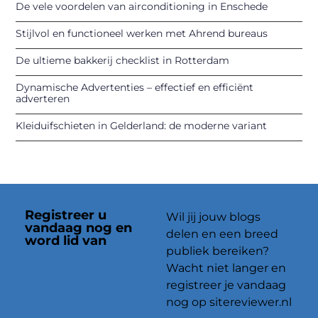
De vele voordelen van airconditioning in Enschede
Stijlvol en functioneel werken met Ahrend bureaus
De ultieme bakkerij checklist in Rotterdam
Dynamische Advertenties – effectief en efficiënt
adverteren
Kleiduifschieten in Gelderland: de moderne variant
Registreer u
Wil jij jouw blogs
vandaag nog en
delen en een breed
word lid van
ons
publiek bereiken?
platform
Wacht niet langer en
registreer je vandaag
nog op sitereviewer.nl