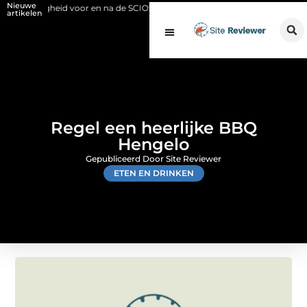
Nieuwe
igheid voor en na de SCIOS-keuring van de stookinstallatie
Fysio Blei
artikelen
Regel een heerlijke BBQ
Hengelo
Gepubliceerd Door Site Reviewer
ETEN EN DRINKEN