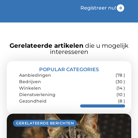
Registreer nu!
Gerelateerde artikelen
die u mogelijk
interesseren
POPULAR CATEGORIES
Aanbiedingen
(78 )
Bedrijven
(30 )
Winkelen
(14 )
Dienstverlening
(10 )
Gezondheid
(8 )
GERELATEERDE BERICHTEN