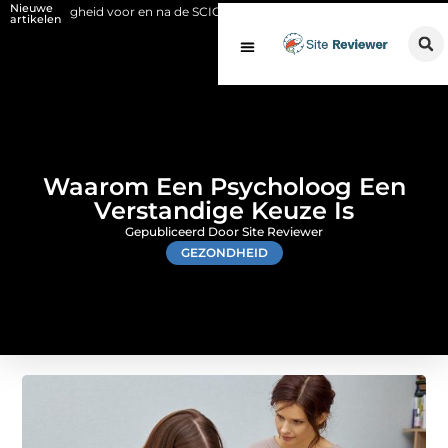
Nieuwe
gheid voor en na de SCIOS-keuring van de stookinstallatie
Fysio Blei
artikelen
Waarom Een Psycholoog Een
Verstandige Keuze Is
Gepubliceerd Door Site Reviewer
GEZONDHEID