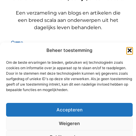
Een verzameling van blogs en artikelen die
een breed scala aan onderwerpen uit het
dagelijks leven behandelen.
Onze
informatie
Bericht categorie
Beheer toestemming
Backlinks kopen Nederland: wat jij moet weten voordat je die stap zet
Geld verdienen met je website: zo maak jij er een winstmachine van
Om de beste ervaringen te bieden, gebruiken wij technologieën zoals
cookies om informatie over je apparaat op te slaan en/of te raadplegen.
Door in te stemmen met deze technologieën kunnen wij gegevens zoals
surfgedrag of unieke ID's op deze site verwerken. Als je geen toestemming
geeft of uw toestemming intrekt, kan dit een nadelige invloed hebben op
@2025 www.sitereviewer.nl. All Right Reserved.
bepaalde functies en mogelijkheden.
Accepteren
Weigeren
Ga Naar B