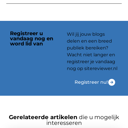
Registreer u
Wil jij jouw blogs
vandaag nog en
delen en een breed
word lid van
ons
publiek bereiken?
platform
Wacht niet langer en
registreer je vandaag
nog op sitereviewer.nl
Registreer nu!
Gerelateerde artikelen
die u mogelijk
interesseren