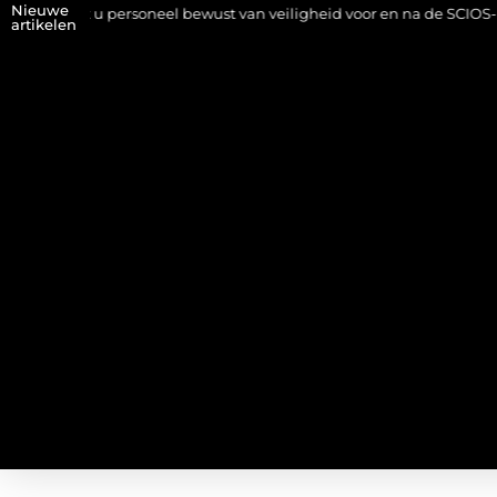
Nieuwe
akt u personeel bewust van veiligheid voor en na de SCIOS-keuring v
artikelen