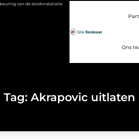
an de stookinstallatie
Fysio Bleiswijk: gericht werken aan soep
Par
Ons t
Tag: Akrapovic uitlaten