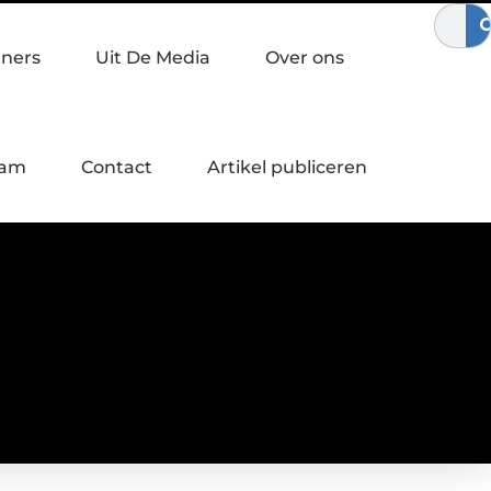
el en pijnvrij bewegen
Waardebepaling bij een bedrijfsoverna
tners
Uit De Media
Over ons
eam
Contact
Artikel publiceren