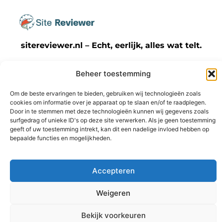
sitereviewer.nl – Echt, eerlijk, alles wat telt.
Een verzameling van blogs en artikelen die
Beheer toestemming
een breed scala aan onderwerpen uit het
dagelijks leven behandelen.
Om de beste ervaringen te bieden, gebruiken wij technologieën zoals
cookies om informatie over je apparaat op te slaan en/of te raadplegen.
Door in te stemmen met deze technologieën kunnen wij gegevens zoals
Onze
surfgedrag of unieke ID's op deze site verwerken. Als je geen toestemming
informatie
Bericht categorie
geeft of uw toestemming intrekt, kan dit een nadelige invloed hebben op
Backlinks kopen Nederland: wat jij moet weten voordat je die stap zet
Geld verdienen met je website: zo maak jij er een winstmachine van
bepaalde functies en mogelijkheden.
Accepteren
Weigeren
@2025 www.sitereviewer.nl. All Right Reserved.
Ga Naar B
Bekijk voorkeuren