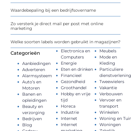
Waardebepaling bij een bedrijfsovername
Zo versterk je direct mail per post met online
marketing
Welke soorten labels worden gebruikt in magazijnen?
Electronica en
Meubels
Categorieën
Computers
Mode en
Energie
Kleding
Aanbiedingen
Eten en drinken
Particuliere
Adverteren
Financieel
dienstverlenin
Alarmsysteem
Gezondheid
Tweewielers
Auto’s en
Groothandel
Vakantie
Motoren
Hobby en vrije
Verbouwen
Banen en
tijd
Vervoer en
opleidingen
Horeca
transport
Beauty en
Industrie
Winkelen
verzorging
Internet
Woning en Tui
Bedrijven
Internet
Woningen
Blog
marketing
Zakelijk
Cadeau