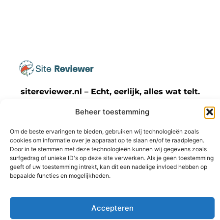
sitereviewer.nl – Echt, eerlijk, alles wat telt.
Beheer toestemming
Een verzameling van blogs en artikelen die
een breed scala aan onderwerpen uit het
Om de beste ervaringen te bieden, gebruiken wij technologieën zoals
dagelijks leven behandelen.
cookies om informatie over je apparaat op te slaan en/of te raadplegen.
Door in te stemmen met deze technologieën kunnen wij gegevens zoals
surfgedrag of unieke ID's op deze site verwerken. Als je geen toestemming
Onze
geeft of uw toestemming intrekt, kan dit een nadelige invloed hebben op
informatie
Bericht categorie
bepaalde functies en mogelijkheden.
Backlinks kopen Nederland: wat jij moet weten voordat je die stap zet
Geld verdienen met je website: zo maak jij er een winstmachine van
Accepteren