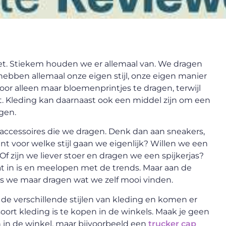
niet. Stiekem houden we er allemaal van. We dragen
hebben allemaal onze eigen stijl, onze eigen manier
oor alleen maar bloemenprintjes te dragen, terwijl
gt. Kleding kan daarnaast ook een middel zijn om een
gen.
accessoires die we dragen. Denk dan aan sneakers,
Want voor welke stijl gaan we eigenlijk? Willen we een
 Of zijn we liever stoer en dragen we een spijkerjas?
t in is en meelopen met de trends. Maar aan de
als we maar dragen wat we zelf mooi vinden.
de verschillende stijlen van kleding en komen er
 soort kleding is te kopen in de winkels. Maak je geen
ijn in de winkel, maar bijvoorbeeld een
trucker cap