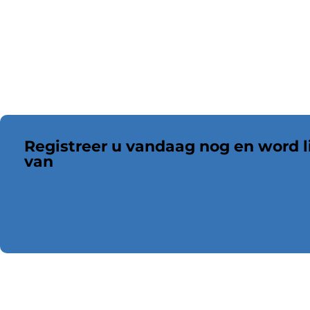
Registreer u vandaag nog en word l
van
ons platform