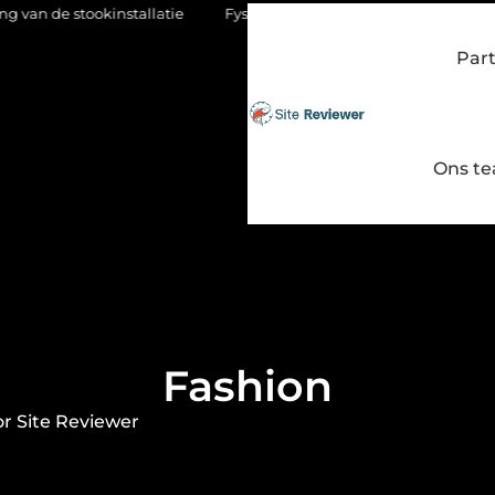
nstallatie
Fysio Bleiswijk: gericht werken aan soepel en pijnvri
Par
Ons t
Fashion
r Site Reviewer