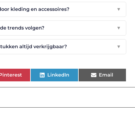
door kleding en accessoires?
▼
d de trends volgen?
▼
stukken altijd verkrijgbaar?
▼
Pinterest
LinkedIn
Email