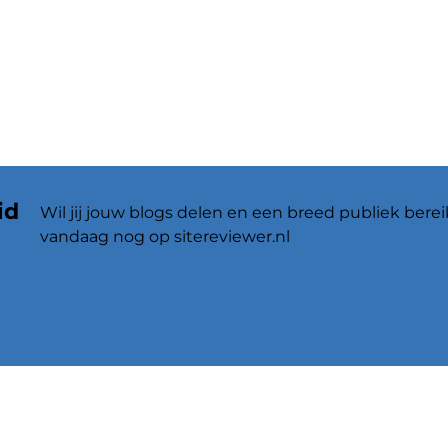
id
Wil jij jouw blogs delen en een breed publiek berei
vandaag nog op sitereviewer.nl