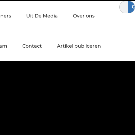
j bewegen
Waardebepaling bij een bedrijfsovername
Zo ve
tners
Uit De Media
Over ons
eam
Contact
Artikel publiceren