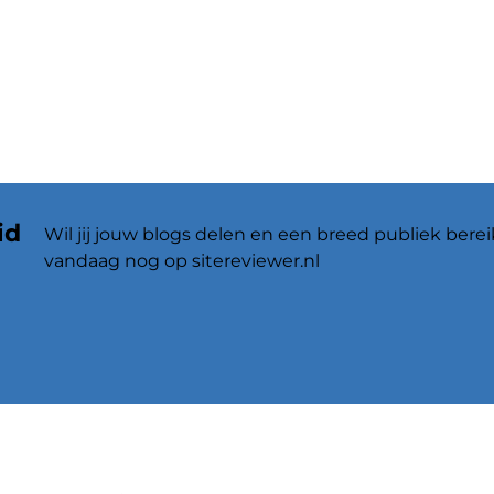
id
Wil jij jouw blogs delen en een breed publiek berei
vandaag nog op sitereviewer.nl