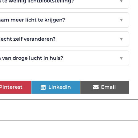
 te weinig lichtblootstelling?
▼
aam meer licht te krijgen?
▼
 echt zelf veranderen?
▼
van droge lucht in huis?
▼
Pinterest
LinkedIn
Email