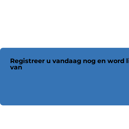
Registreer u vandaag nog en word l
van
ons platform