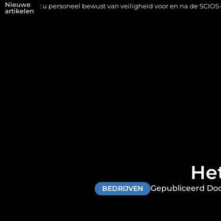
Nieuwe
ersoneel bewust van veiligheid voor en na de SCIOS-keuring van de s
artikelen
He
Gepubliceerd Doo
BEDRIJVEN