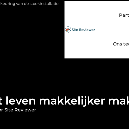
tookinstallatie
Fysio Bleiswijk: gericht werken aan soepel en p
Par
Ons t
t leven makkelijker ma
r Site Reviewer