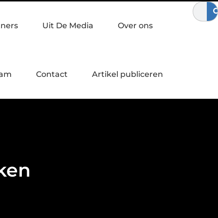
ijnvrij bewegen
Waardebepaling bij een bedrijfsovername
tners
Uit De Media
Over ons
eam
Contact
Artikel publiceren
ken