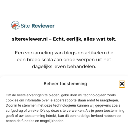
sitereviewer.nl – Echt, eerlijk, alles wat telt.
Een verzameling van blogs en artikelen die
een breed scala aan onderwerpen uit het
dagelijks leven behandelen.
Onze
Beheer toestemming
informatie
Bericht categorie
Backlinks kopen Nederland: wat jij moet weten voordat je die stap zet
Geld verdienen met je website: zo maak jij er een winstmachine van
Om de beste ervaringen te bieden, gebruiken wij technologieën zoals
cookies om informatie over je apparaat op te slaan en/of te raadplegen.
Door in te stemmen met deze technologieën kunnen wij gegevens zoals
surfgedrag of unieke ID's op deze site verwerken. Als je geen toestemming
geeft of uw toestemming intrekt, kan dit een nadelige invloed hebben op
bepaalde functies en mogelijkheden.
@2025 www.sitereviewer.nl. All Right Reserved.