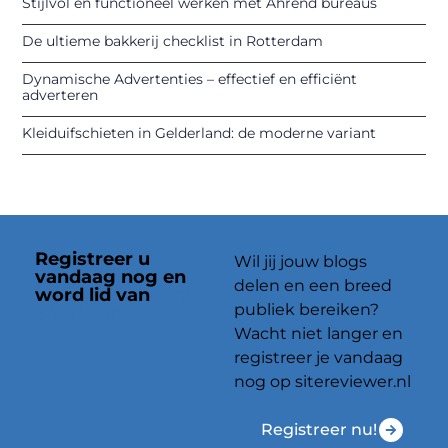
Stijlvol en functioneel werken met Ahrend bureaus
De ultieme bakkerij checklist in Rotterdam
Dynamische Advertenties – effectief en efficiënt
adverteren
Kleiduifschieten in Gelderland: de moderne variant
Registreer u
Wil jij jouw blogs
vandaag nog en
delen en een breed
word lid van
ons
publiek bereiken?
platform
Wacht niet langer en
registreer je vandaag
nog op sitereviewer.nl
Registreer nu!