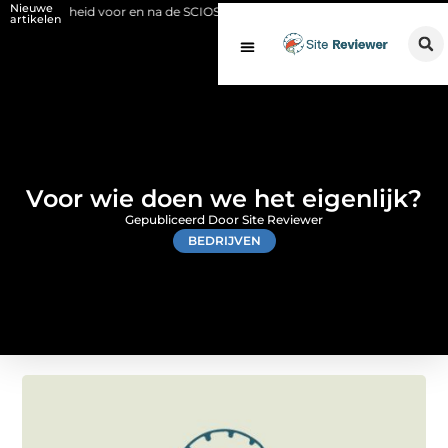
Nieuwe
gheid voor en na de SCIOS-keuring van de stookinstallatie
Fysio Bleis
artikelen
Voor wie doen we het eigenlijk?
Gepubliceerd Door Site Reviewer
BEDRIJVEN