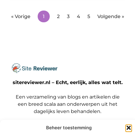
« Vorige
1
2
3
4
5
Volgende »
sitereviewer.nl – Echt, eerlijk, alles wat telt.
Een verzameling van blogs en artikelen die
een breed scala aan onderwerpen uit het
dagelijks leven behandelen.
Onze
Beheer toestemming
informatie
Bericht categorie
Backlinks kopen Nederland: wat jij moet weten voordat je die stap zet
Geld verdienen met je website: zo maak jij er een winstmachine van