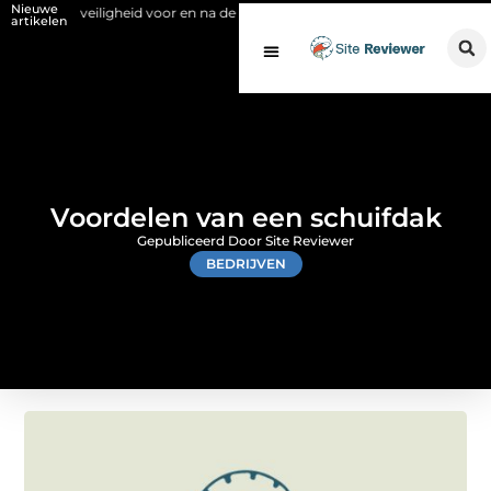
Nieuwe
 veiligheid voor en na de SCIOS-keuring van de stookinstallatie
Fysi
artikelen
Voordelen van een schuifdak
Gepubliceerd Door Site Reviewer
BEDRIJVEN