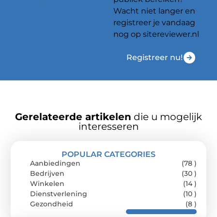
platform
Wacht niet langer en
registreer je vandaag
nog op sitereviewer.nl
Registreer nu!
Gerelateerde artikelen
die u mogelijk
interesseren
POPULAR CATEGORIES
Aanbiedingen
(78 )
Bedrijven
(30 )
Winkelen
(14 )
Dienstverlening
(10 )
Gezondheid
(8 )