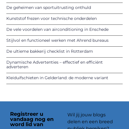
De geheimen van sportuitrusting onthuld
Kunststof frezen voor technische onderdelen
De vele voordelen van airconditioning in Enschede
Stijlvol en functioneel werken met Ahrend bureaus
De ultieme bakkerij checklist in Rotterdam
Dynamische Advertenties – effectief en efficiënt
adverteren
Kleiduifschieten in Gelderland: de moderne variant
Registreer u
Wil jij jouw blogs
vandaag nog en
delen en een breed
word lid van
ons
publiek bereiken?