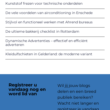
Kunststof frezen voor technische onderdelen
De vele voordelen van airconditioning in Enschede
Stijlvol en functioneel werken met Ahrend bureaus
De ultieme bakkerij checklist in Rotterdam
Dynamische Advertenties – effectief en efficiënt
adverteren
Kleiduifschieten in Gelderland: de moderne variant
Registreer u
Wil jij jouw blogs
vandaag nog en
delen en een breed
word lid van
ons
publiek bereiken?
platform
Wacht niet langer en
registreer je vandaag