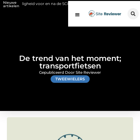
Nieuwe
iligheid voor en na de SCIOS-keuring van de stookinstallatie
Fysio Bl
artikelen
De trend van het moment;
transportfietsen
Gepubliceerd Door Site Reviewer
TWEEWIELERS