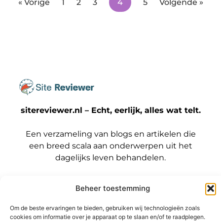
« Vorige
1
2
3
4
5
Volgende »
sitereviewer.nl – Echt, eerlijk, alles wat telt.
Een verzameling van blogs en artikelen die
een breed scala aan onderwerpen uit het
dagelijks leven behandelen.
Onze
Beheer toestemming
informatie
Bericht categorie
Backlinks kopen Nederland: wat jij moet weten voordat je die stap zet
Geld verdienen met je website: zo maak jij er een winstmachine van
Om de beste ervaringen te bieden, gebruiken wij technologieën zoals
cookies om informatie over je apparaat op te slaan en/of te raadplegen.